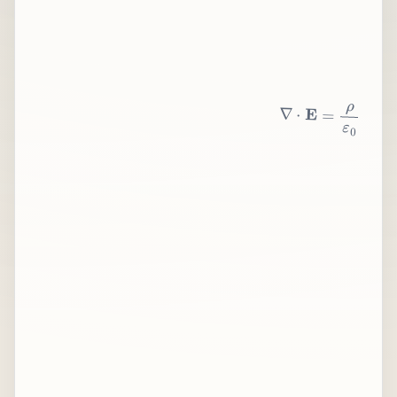
∇
⋅
E
=
ρ
ε
0