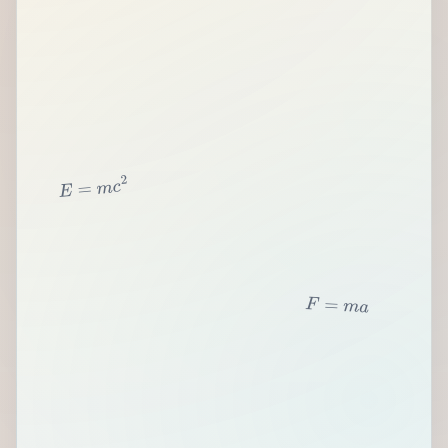
2
c
m
=
E
F
=
m
a