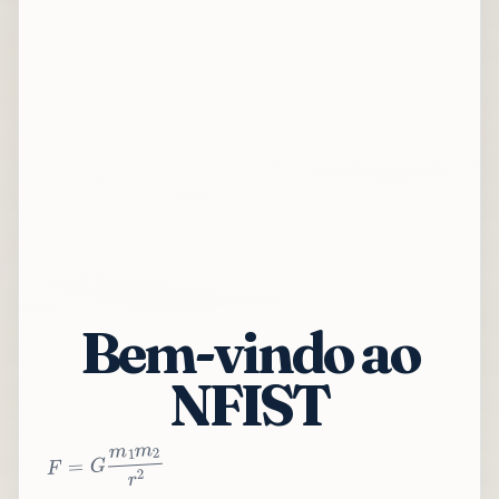
Bem-vindo ao
NFIST
2
r
2
m
1
m
G
=
F