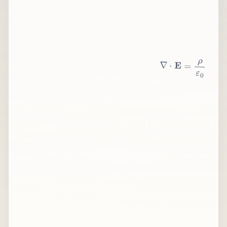
∇
⋅
E
=
ρ
ε
0