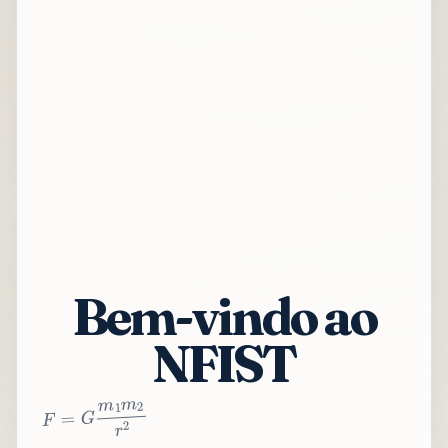
Bem-vindo ao
NFIST
2
r
2
m
1
m
G
=
F