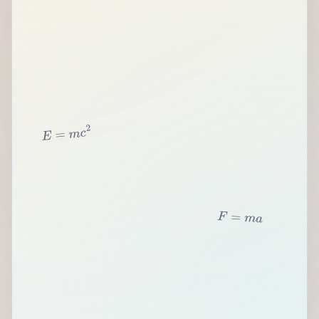
2
c
m
=
E
F
=
m
a