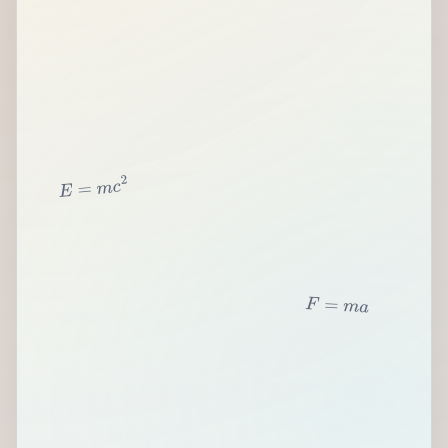
2
c
m
=
E
F
=
m
a