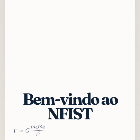
Bem-vindo ao
NFIST
2
r
2
m
1
m
G
=
F