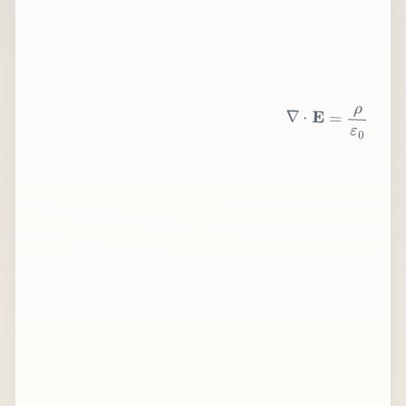
∇
⋅
E
=
ρ
ε
0