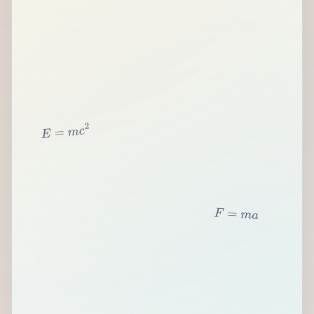
2
c
m
=
E
F
=
m
a