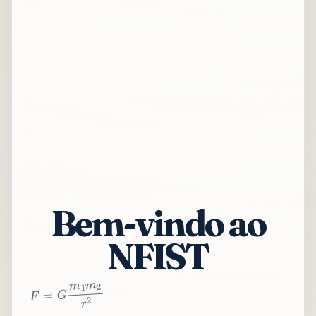
Bem-vindo ao
NFIST
2
r
2
m
1
m
G
=
F