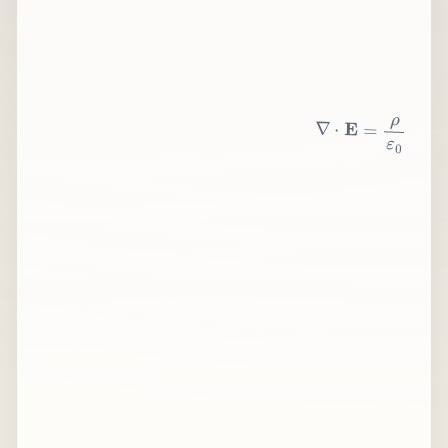
∇
⋅
E
=
ρ
ε
0