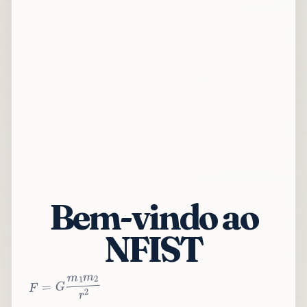
Bem-vindo ao
NFIST
2
r
2
m
1
m
G
=
F