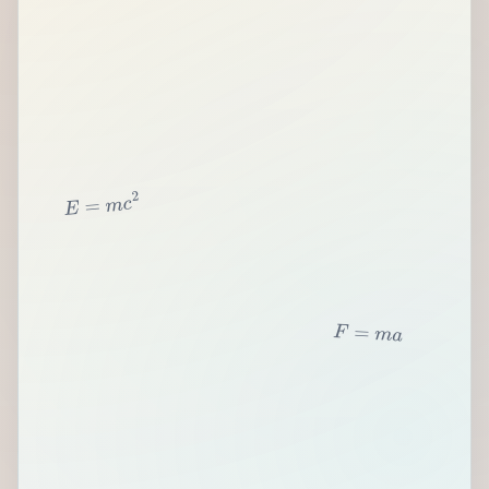
2
c
m
=
E
F
=
m
a