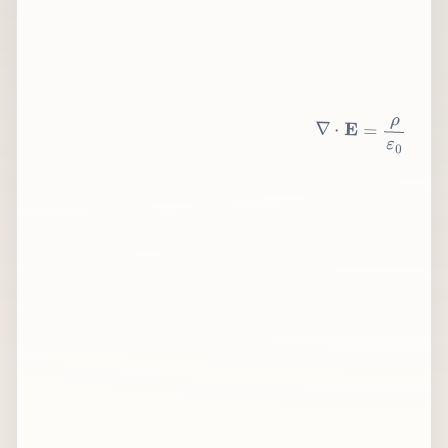
∇
⋅
E
=
ρ
ε
0