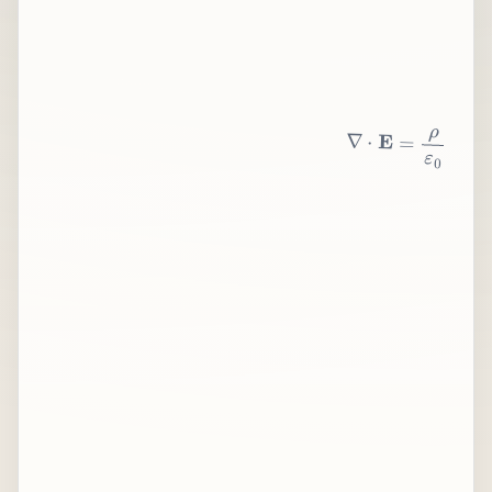
∇
⋅
E
=
ρ
ε
0