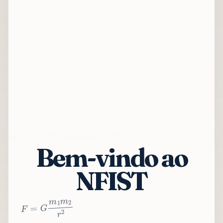
Bem-vindo ao
NFIST
2
r
2
m
1
m
G
=
F