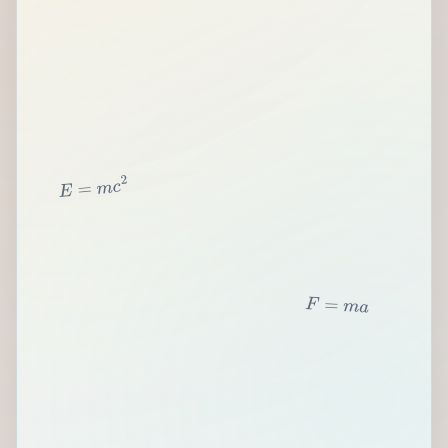
2
c
m
=
E
F
=
m
a