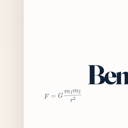
Bem
2
r
2
m
1
m
G
=
F