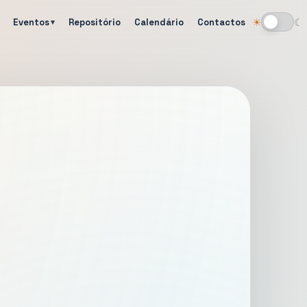
Eventos
Repositório
Calendário
Contactos
☀
☾
Alternar tema