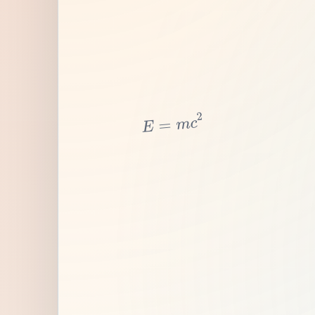
2
c
m
=
E