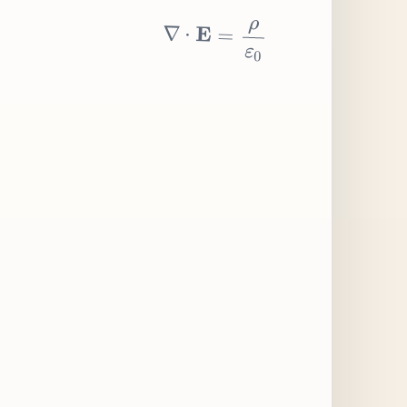
∇
⋅
E
=
ρ
ε
0