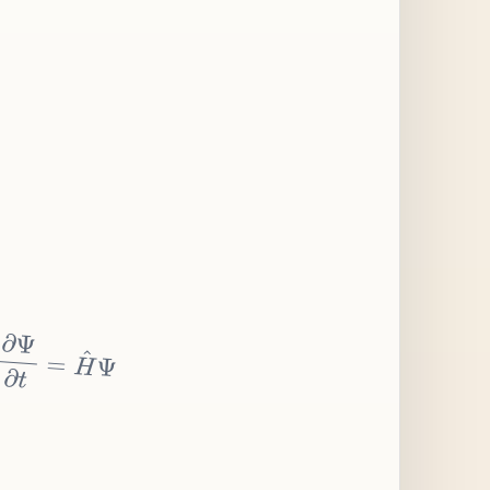
∂
Ψ
∂
t
=
H
^
Ψ