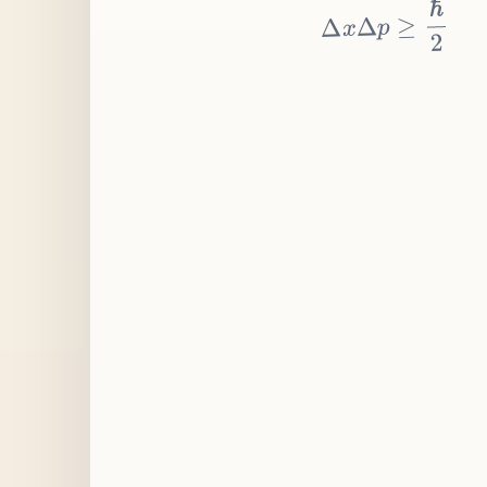
≥
p
Δ
x
Δ