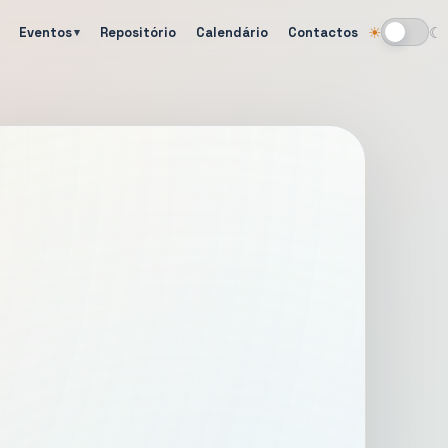
Eventos
Repositório
Calendário
Contactos
☀
☾
Alternar tema