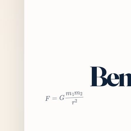
Bem
2
r
2
m
1
m
G
=
F