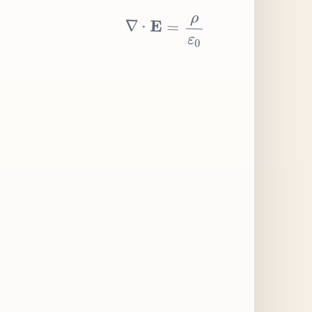
∇
⋅
E
=
ρ
ε
0