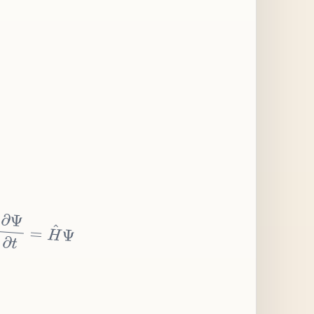
∂
Ψ
∂
t
=
H
^
Ψ