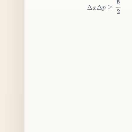
≥
p
Δ
x
Δ