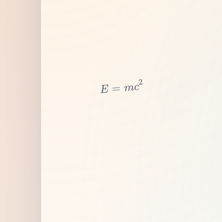
2
c
m
=
E