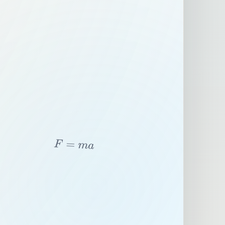
F
=
m
a