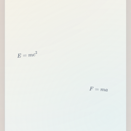
2
c
m
=
E
F
=
m
a