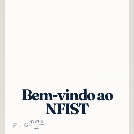
Bem-vindo ao
NFIST
2
r
2
m
1
m
G
=
F