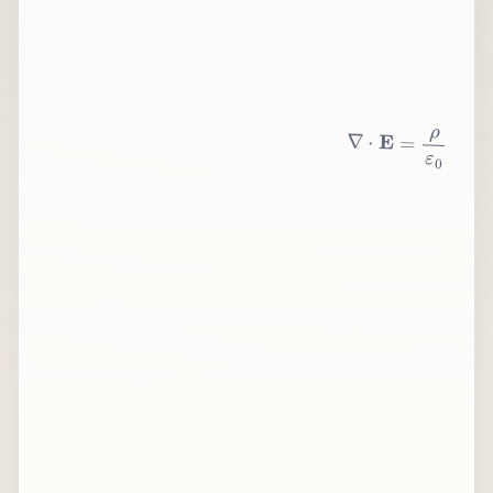
∇
⋅
E
=
ρ
ε
0