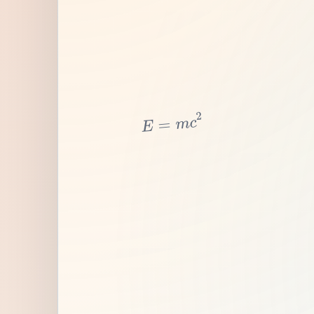
2
c
m
=
E