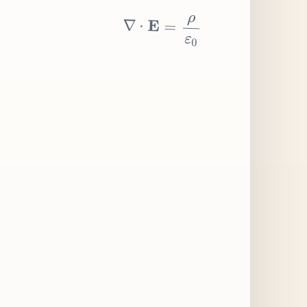
∇
⋅
E
=
ρ
ε
0