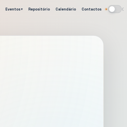
Eventos
Repositório
Calendário
Contactos
☀
☾
Alternar tema