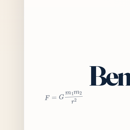
Bem
2
r
2
m
1
m
G
=
F