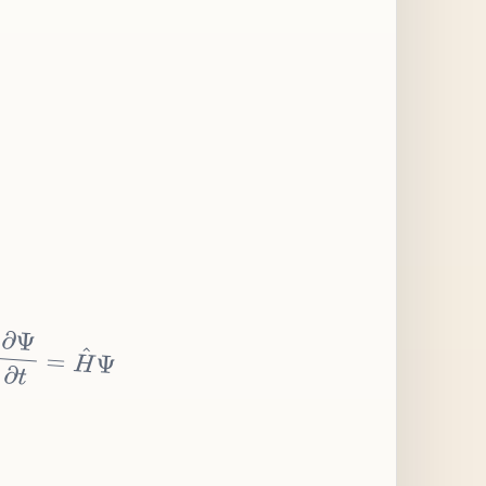
∂
Ψ
∂
t
=
H
^
Ψ