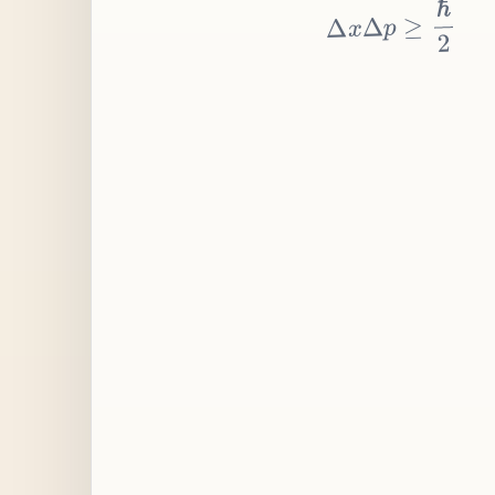
≥
p
Δ
x
Δ