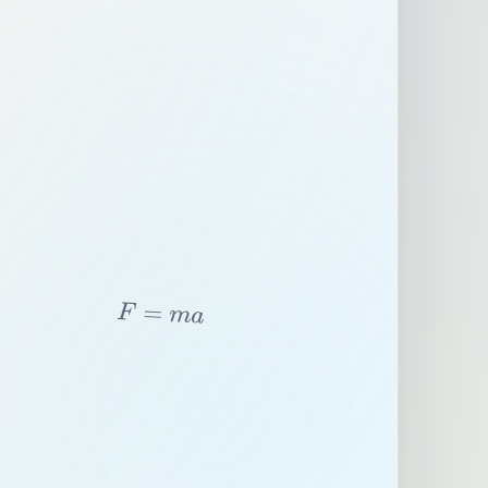
F
=
m
a