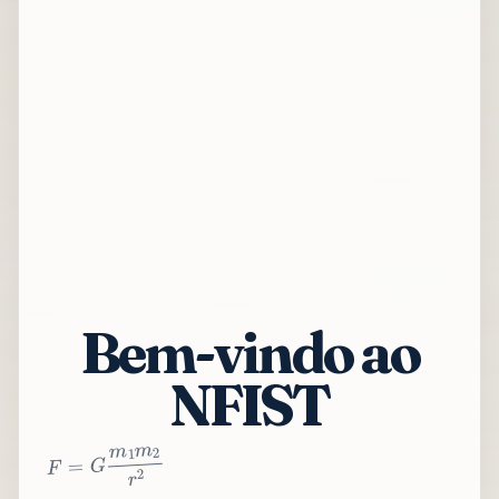
Bem-vindo ao
NFIST
2
r
2
m
1
m
G
=
F