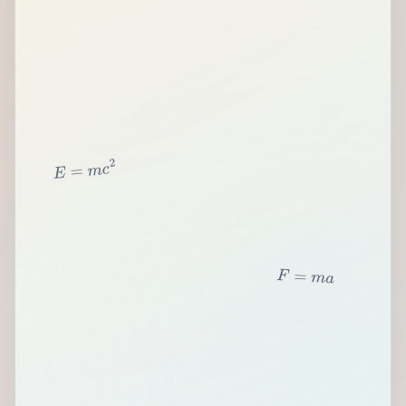
2
c
m
=
E
F
=
m
a