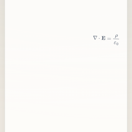
∇
⋅
E
=
ρ
ε
0