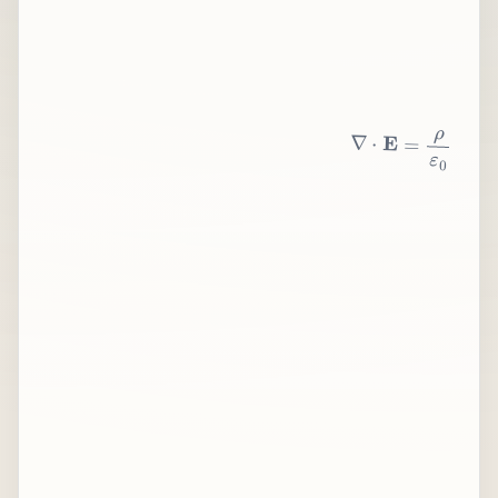
∇
⋅
E
=
ρ
ε
0