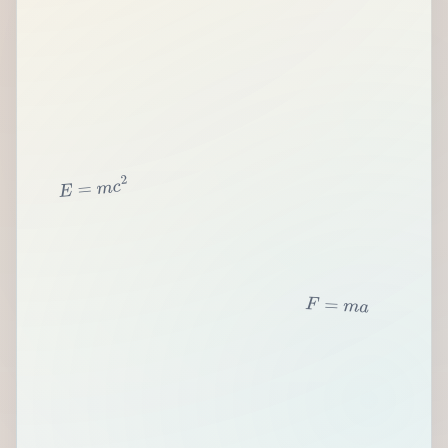
2
c
m
=
E
F
=
m
a