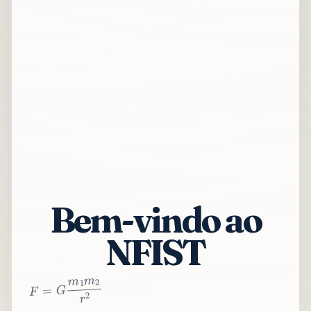
Bem-vindo ao
NFIST
2
r
2
m
1
m
G
=
F