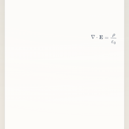
∇
⋅
E
=
ρ
ε
0