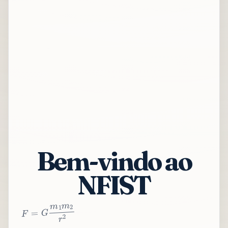
Bem-vindo ao
NFIST
2
r
2
m
1
m
G
=
F