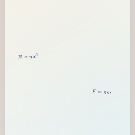
2
c
m
=
E
F
=
m
a