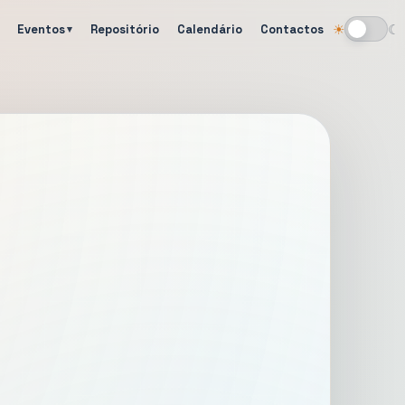
Eventos
Repositório
Calendário
Contactos
☀
☾
Alternar tema