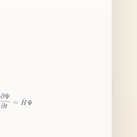
∂
Ψ
∂
t
=
H
^
Ψ