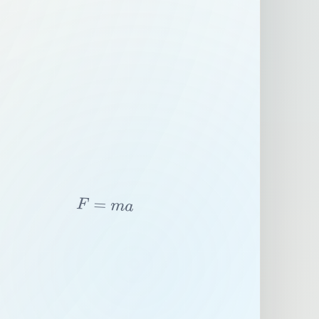
F
=
m
a