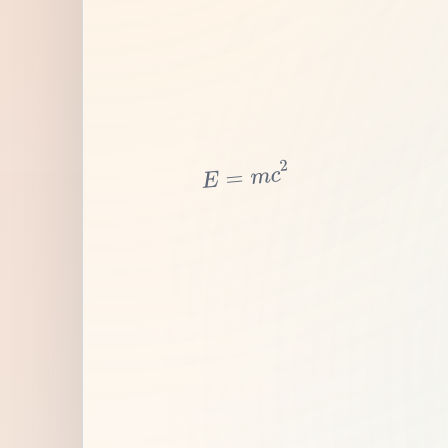
2
c
m
=
E