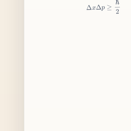
≥
p
Δ
x
Δ