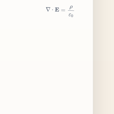
∇
⋅
E
=
ρ
ε
0