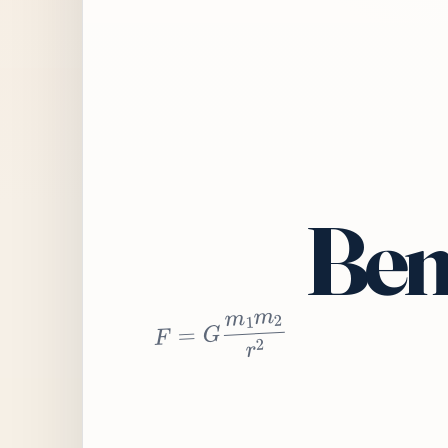
Bem
2
r
2
m
1
m
G
=
F