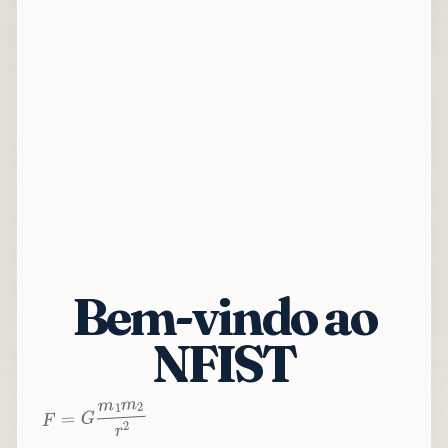
Bem-vindo ao
NFIST
2
r
2
m
1
m
G
=
F