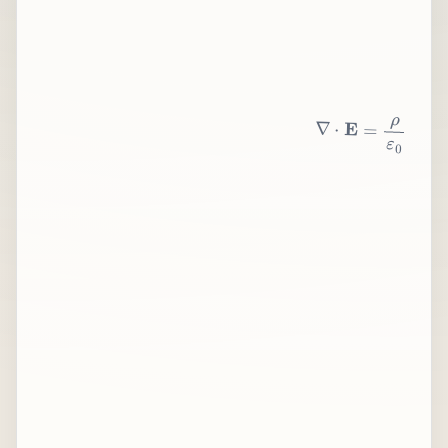
∇
⋅
E
=
ρ
ε
0