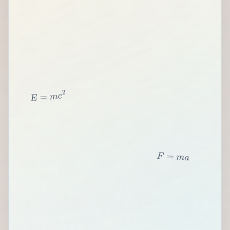
2
c
m
=
E
F
=
m
a