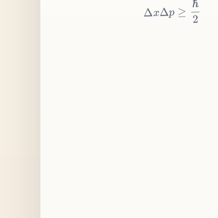
≥
p
Δ
x
Δ