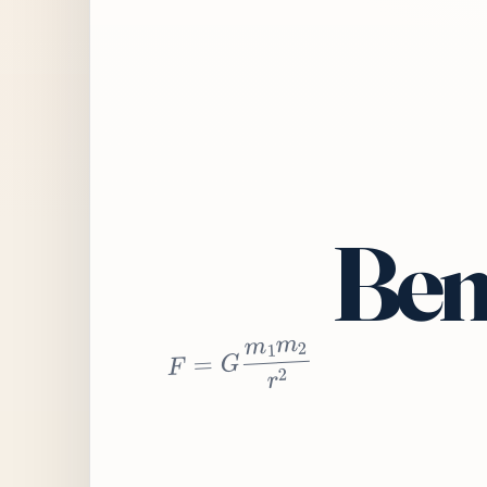
Bem
2
r
2
m
1
m
G
=
F