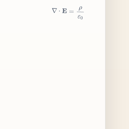
∇
⋅
E
=
ρ
ε
0