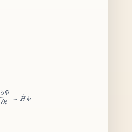
∂
Ψ
∂
t
=
H
^
Ψ