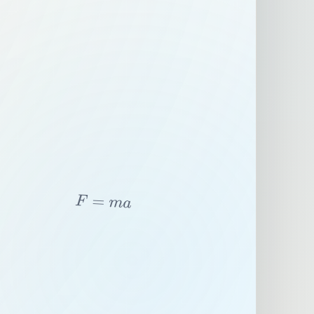
F
=
m
a