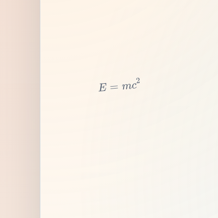
2
c
m
=
E