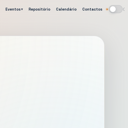
Eventos
Repositório
Calendário
Contactos
☀
☾
Alternar tema