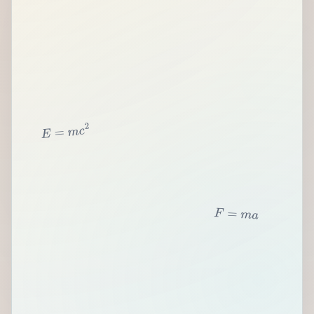
2
c
m
=
E
F
=
m
a