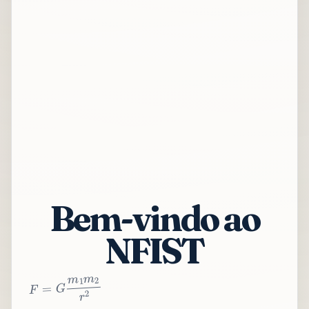
Bem-vindo ao
NFIST
2
r
2
m
1
m
G
=
F