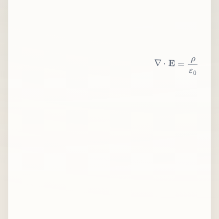
∇
⋅
E
=
ρ
ε
0