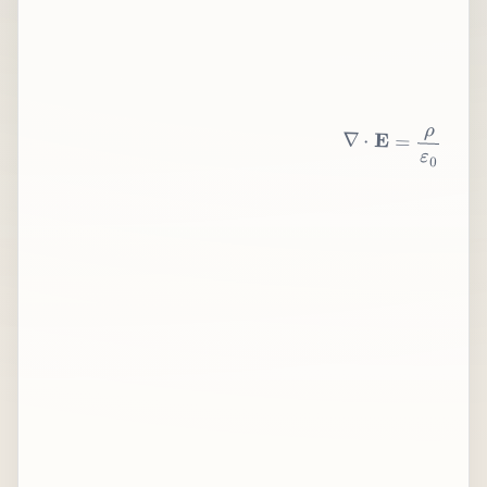
∇
⋅
E
=
ρ
ε
0