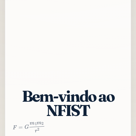
Bem-vindo ao
NFIST
2
r
2
m
1
m
G
=
F