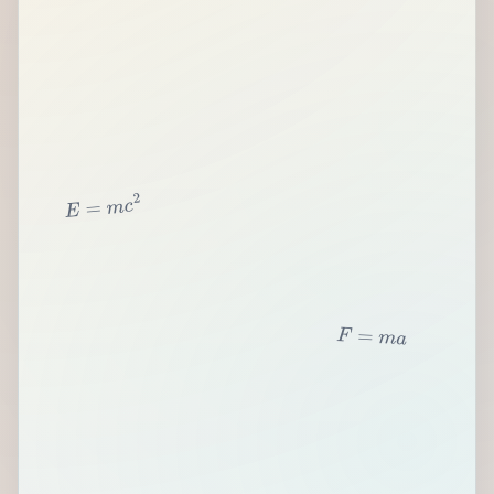
2
c
m
=
E
F
=
m
a