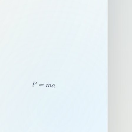
F
=
m
a