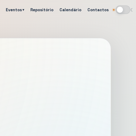
Eventos
Repositório
Calendário
Contactos
☀
☾
Alternar tema