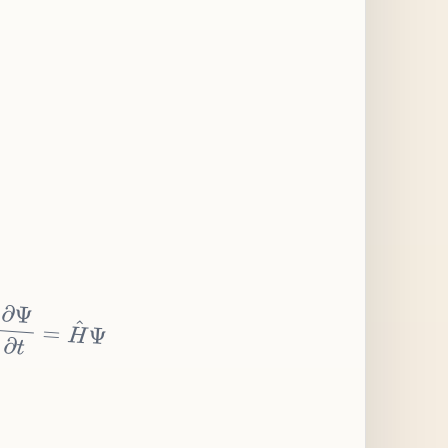
∂
Ψ
∂
t
=
H
^
Ψ