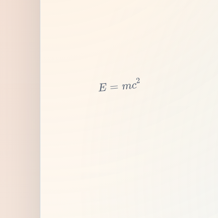
2
c
m
=
E