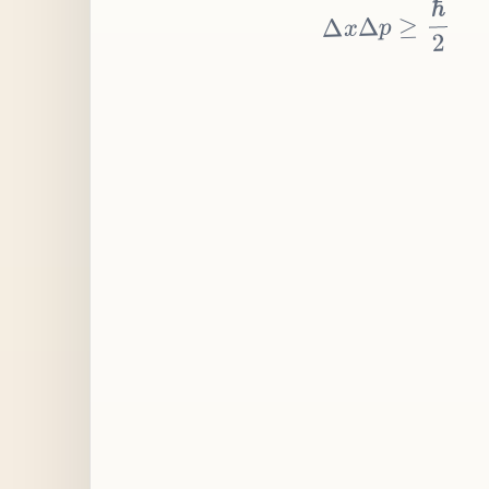
≥
p
Δ
x
Δ