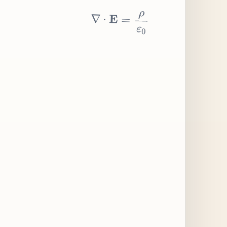
∇
⋅
E
=
ρ
ε
0