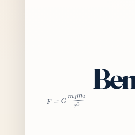
Bem
2
r
2
m
1
m
G
=
F