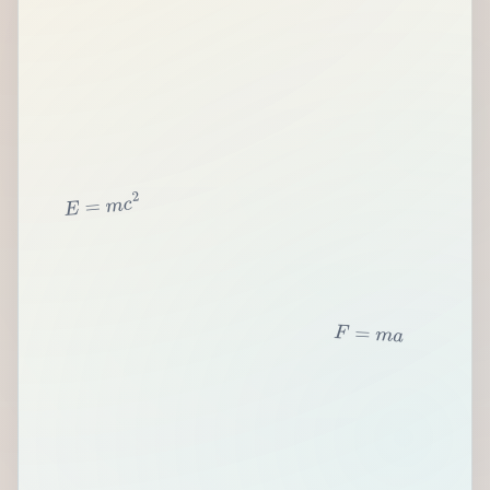
2
c
m
=
E
F
=
m
a