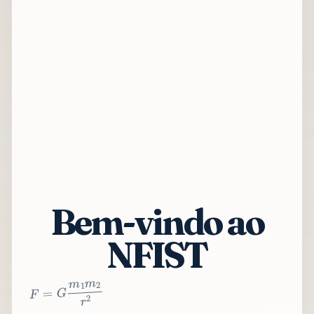
Bem-vindo ao
NFIST
2
r
2
m
1
m
G
=
F