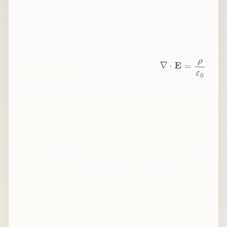
∇
⋅
E
=
ρ
ε
0