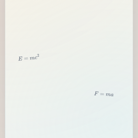
2
c
m
=
E
F
=
m
a