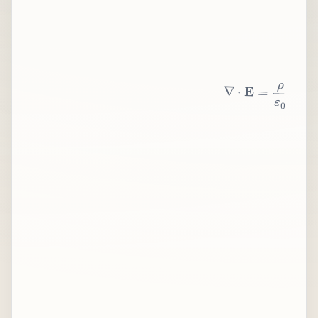
∇
⋅
E
=
ρ
ε
0