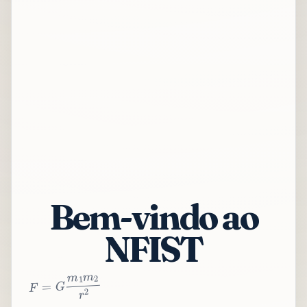
Bem-vindo ao
NFIST
2
r
2
m
1
m
G
=
F