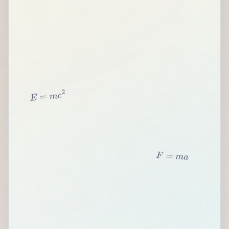
2
c
m
=
E
F
=
m
a