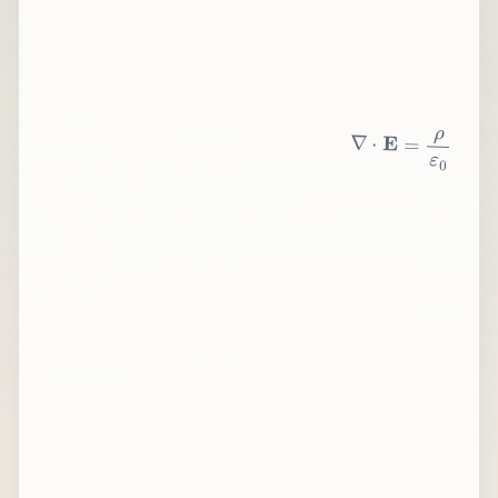
∇
⋅
E
=
ρ
ε
0