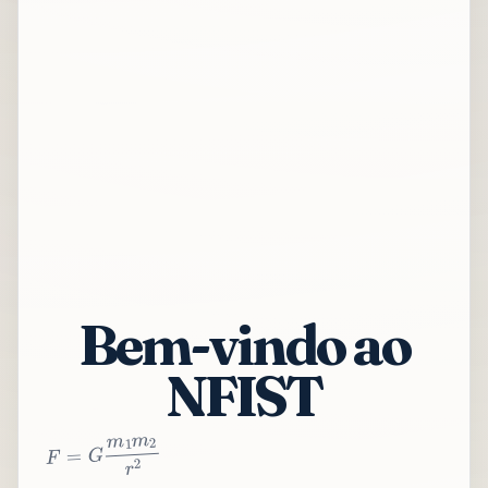
Bem-vindo ao
NFIST
2
r
2
m
1
m
G
=
F