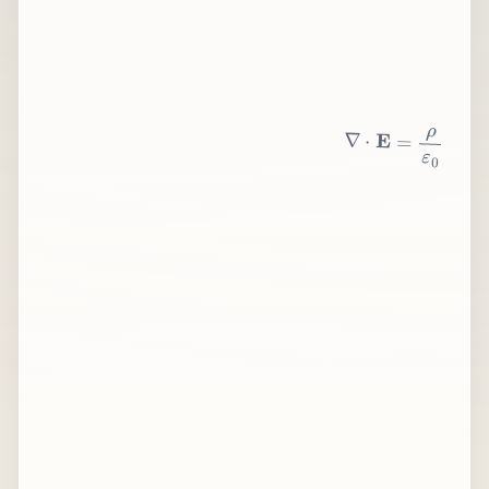
∇
⋅
E
=
ρ
ε
0