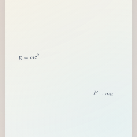
2
c
m
=
E
F
=
m
a