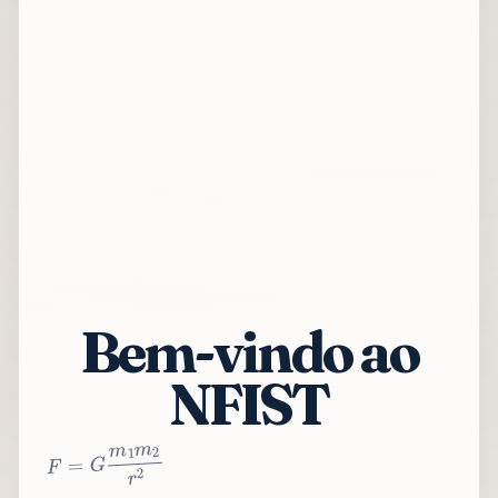
Bem-vindo ao
NFIST
2
r
2
m
1
m
G
=
F