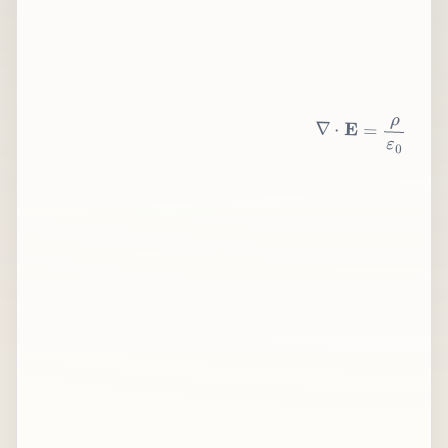
∇
⋅
E
=
ρ
ε
0