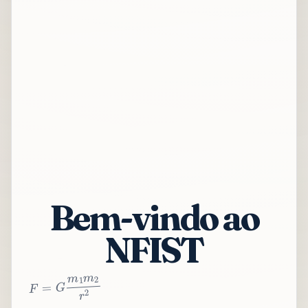
Bem-vindo ao
NFIST
2
r
2
m
1
m
G
=
F