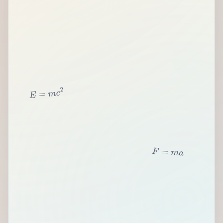
2
c
m
=
E
F
=
m
a