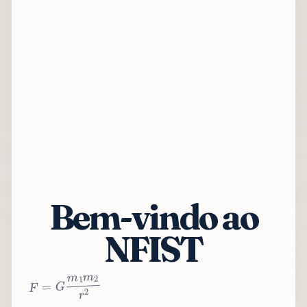
Bem-vindo ao
NFIST
2
r
2
m
1
m
G
=
F