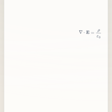
∇
⋅
E
=
ρ
ε
0