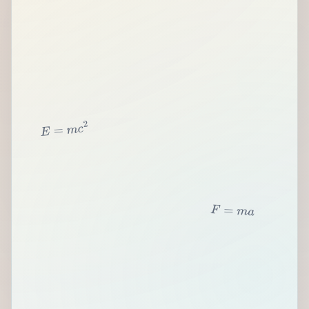
2
c
m
=
E
F
=
m
a