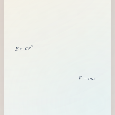
2
c
m
=
E
F
=
m
a