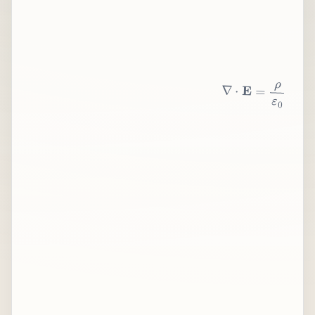
∇
⋅
E
=
ρ
ε
0