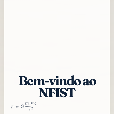
Bem-vindo ao
NFIST
2
r
2
m
1
m
G
=
F