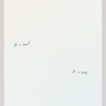
2
c
m
=
E
F
=
m
a