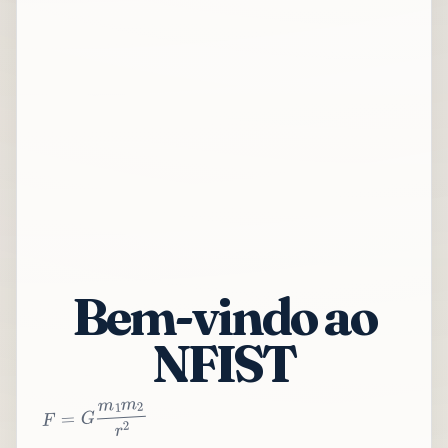
Bem-vindo ao
NFIST
2
r
2
m
1
m
G
=
F