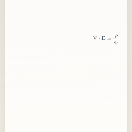
∇
⋅
E
=
ρ
ε
0