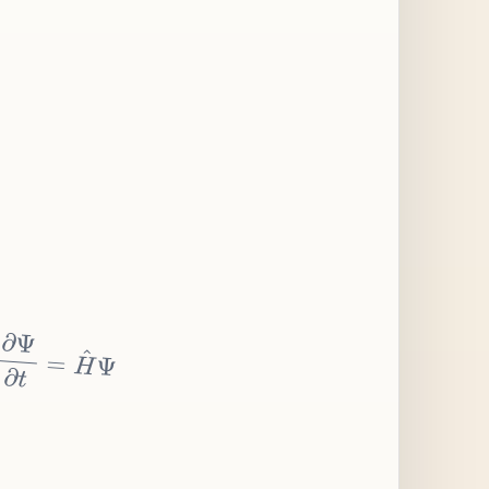
∂
Ψ
∂
t
=
H
^
Ψ