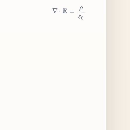
∇
⋅
E
=
ρ
ε
0