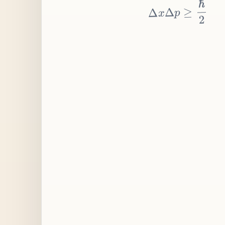
≥
p
Δ
x
Δ