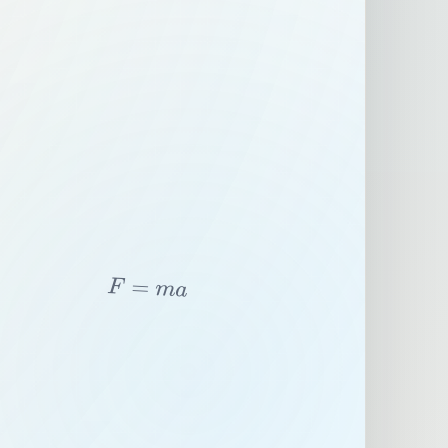
F
=
m
a