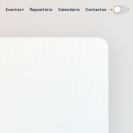
Eventos
Repositório
Calendário
Contactos
☀
☾
Alternar tema