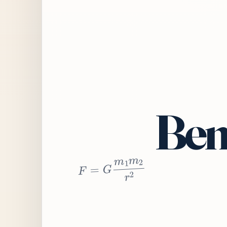
Bem
2
r
2
m
1
m
G
=
F