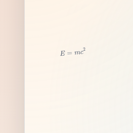
2
c
m
=
E