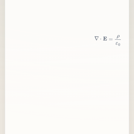
∇
⋅
E
=
ρ
ε
0