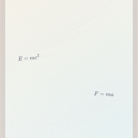
2
c
m
=
E
F
=
m
a