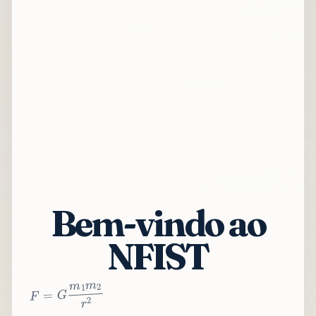
Bem-vindo ao
NFIST
2
r
2
m
1
m
G
=
F