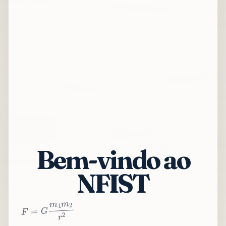
Bem-vindo ao
NFIST
2
r
2
m
1
m
G
=
F