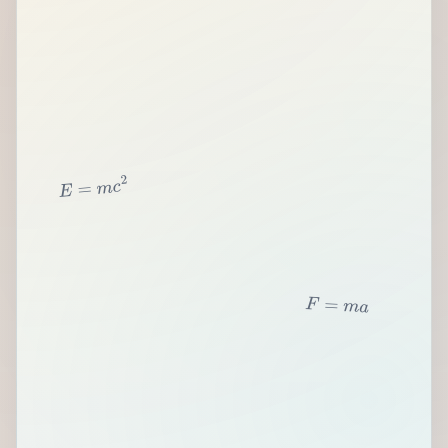
2
c
m
=
E
F
=
m
a