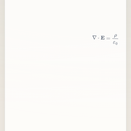
∇
⋅
E
=
ρ
ε
0