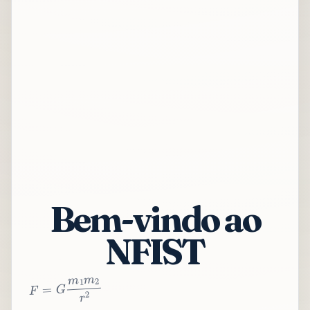
Bem-vindo ao
NFIST
2
r
2
m
1
m
G
=
F