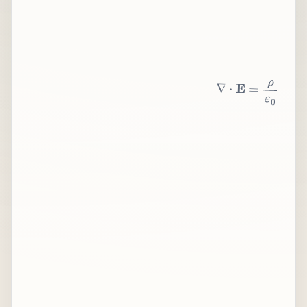
∇
⋅
E
=
ρ
ε
0