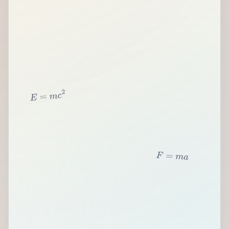
2
c
m
=
E
F
=
m
a