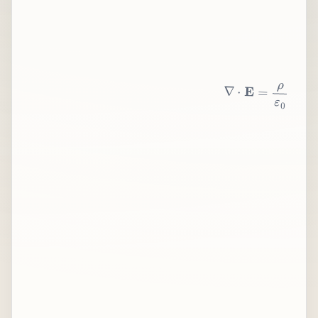
∇
⋅
E
=
ρ
ε
0