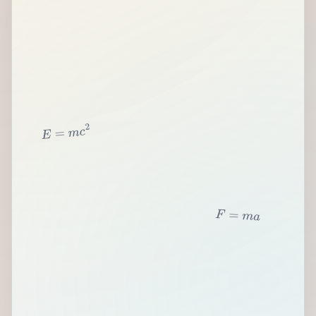
2
c
m
=
E
F
=
m
a