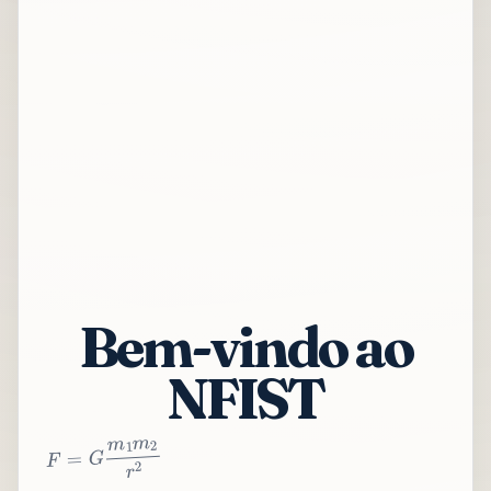
Bem-vindo ao
NFIST
2
r
2
m
1
m
G
=
F