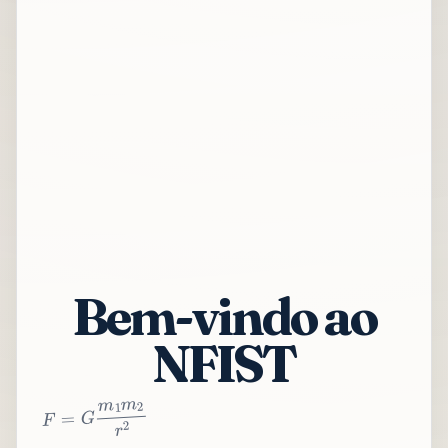
Bem-vindo ao
NFIST
2
r
2
m
1
m
G
=
F