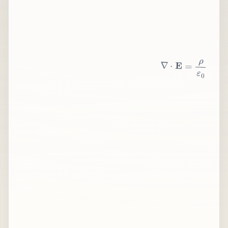
∇
⋅
E
=
ρ
ε
0