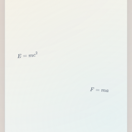
2
c
m
=
E
F
=
m
a