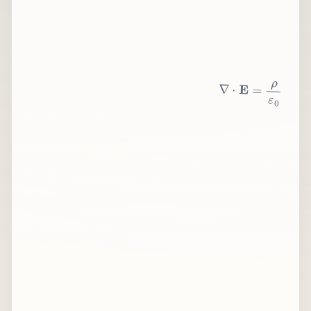
∇
⋅
E
=
ρ
ε
0