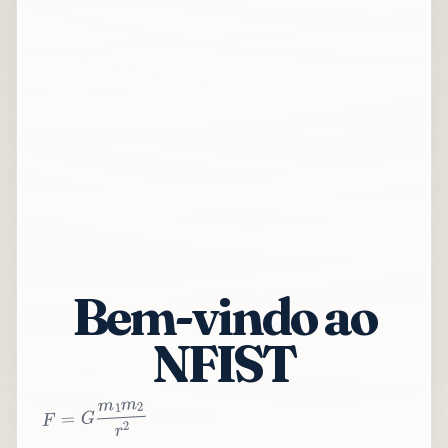
Bem-vindo ao
NFIST
2
r
2
m
1
m
G
=
F