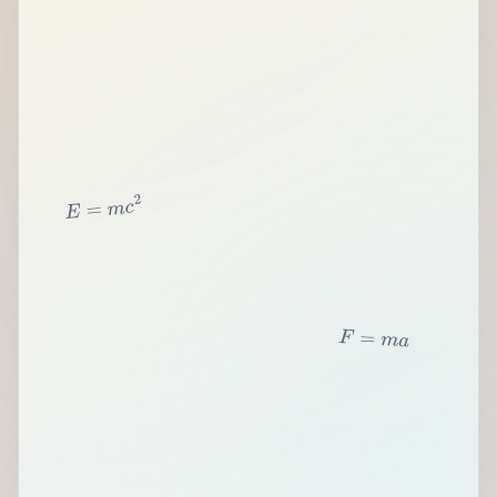
2
c
m
=
E
F
=
m
a