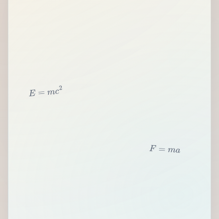
2
c
m
=
E
F
=
m
a