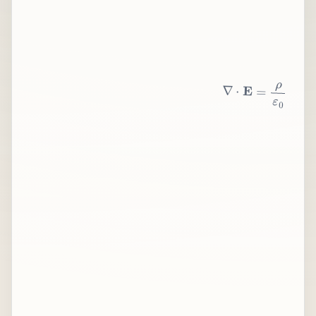
∇
⋅
E
=
ρ
ε
0