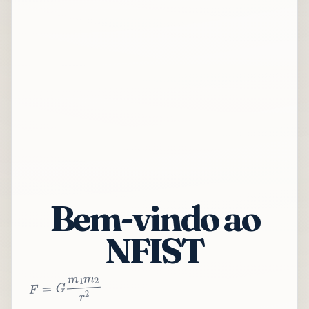
Bem-vindo ao
NFIST
2
r
2
m
1
m
G
=
F