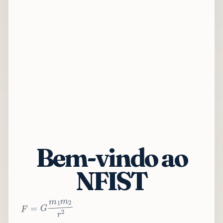
Bem-vindo ao
NFIST
2
r
2
m
1
m
G
=
F