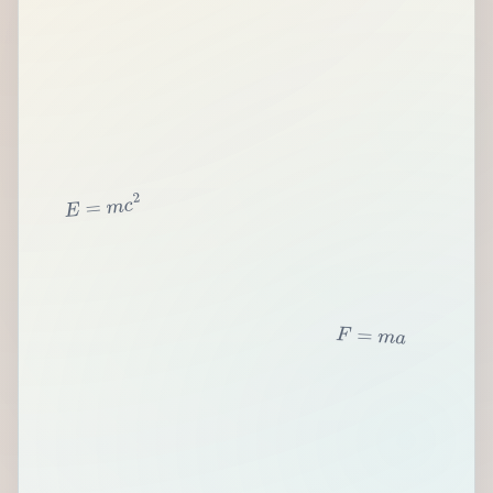
2
c
m
=
E
F
=
m
a