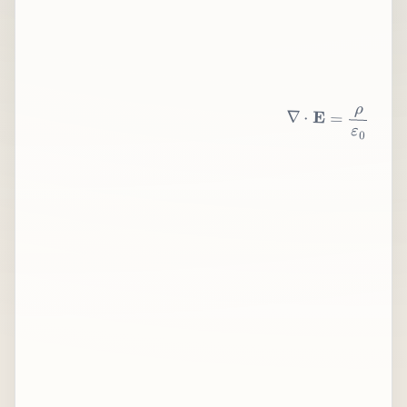
∇
⋅
E
=
ρ
ε
0