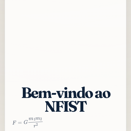
Bem-vindo ao
NFIST
2
r
2
m
1
m
G
=
F