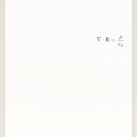
∇
⋅
E
=
ρ
ε
0