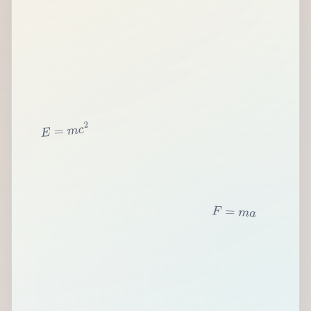
2
c
m
=
E
F
=
m
a