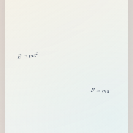
2
c
m
=
E
F
=
m
a