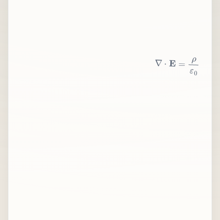
∇
⋅
E
=
ρ
ε
0