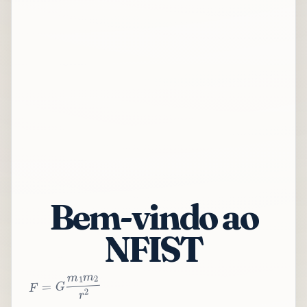
Bem-vindo ao
NFIST
2
r
2
m
1
m
G
=
F