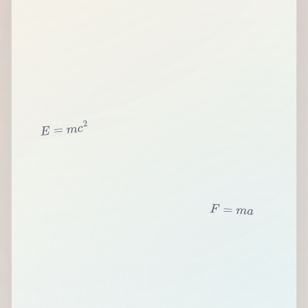
2
c
m
=
E
F
=
m
a