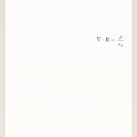
∇
⋅
E
=
ρ
ε
0