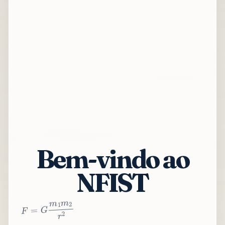
Bem-vindo ao
NFIST
2
r
2
m
1
m
G
=
F