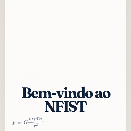
Bem-vindo ao
NFIST
2
r
2
m
1
m
G
=
F