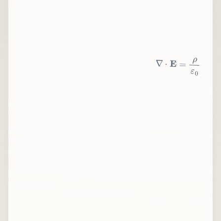
∇
⋅
E
=
ρ
ε
0