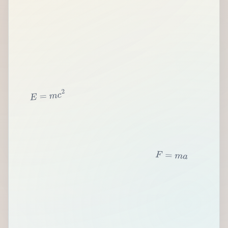
2
c
m
=
E
F
=
m
a