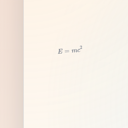
2
c
m
=
E