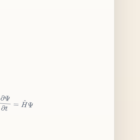
∂
Ψ
∂
t
=
H
^
Ψ