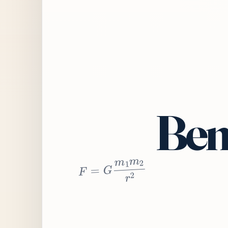
Bem
2
r
2
m
1
m
G
=
F