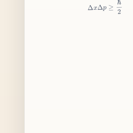
≥
p
Δ
x
Δ