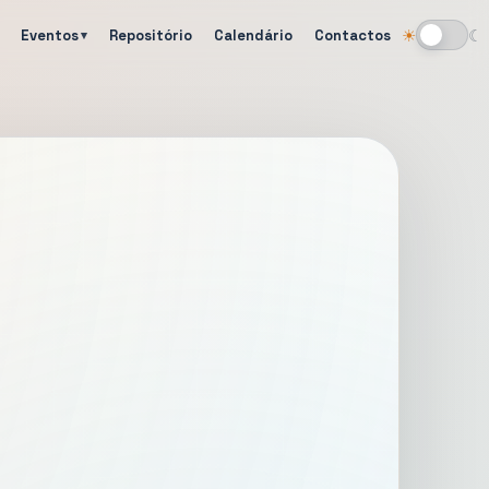
Eventos
Repositório
Calendário
Contactos
☀
☾
Alternar tema