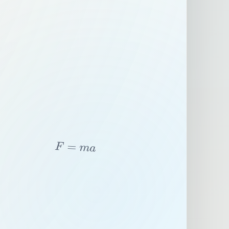
F
=
m
a