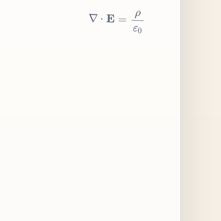
∇
⋅
E
=
ρ
ε
0