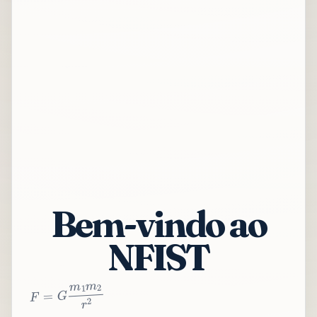
Bem-vindo ao
NFIST
2
r
2
m
1
m
G
=
F