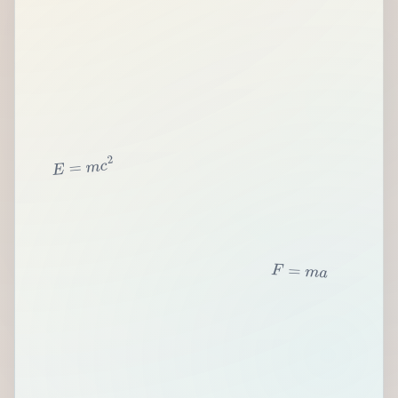
2
c
m
=
E
F
=
m
a