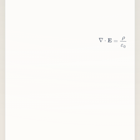
∇
⋅
E
=
ρ
ε
0