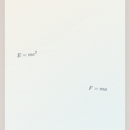
2
c
m
=
E
F
=
m
a