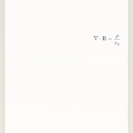
∇
⋅
E
=
ρ
ε
0