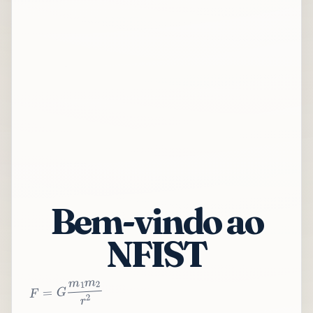
Bem-vindo ao
NFIST
2
r
2
m
1
m
G
=
F