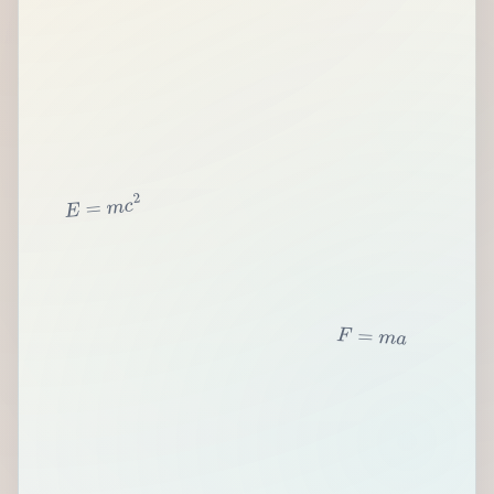
2
c
m
=
E
F
=
m
a