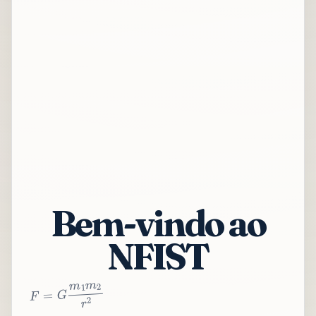
Bem-vindo ao
NFIST
2
r
2
m
1
m
G
=
F