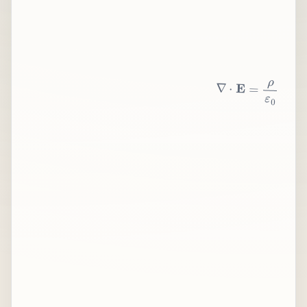
∇
⋅
E
=
ρ
ε
0