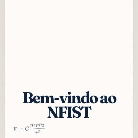
Bem-vindo ao
NFIST
2
r
2
m
1
m
G
=
F