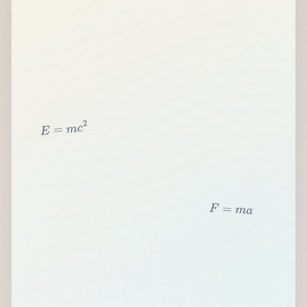
2
c
m
=
E
F
=
m
a