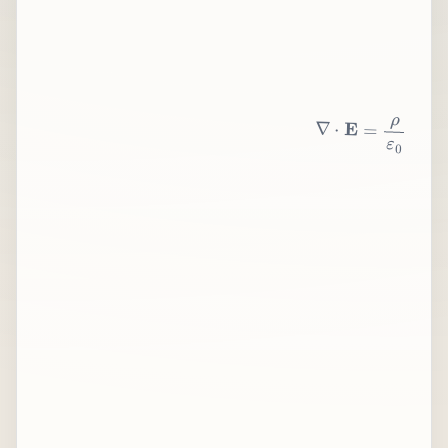
∇
⋅
E
=
ρ
ε
0