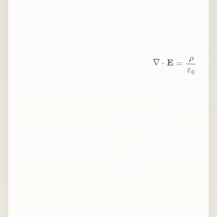
∇
⋅
E
=
ρ
ε
0