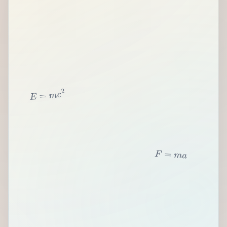
2
c
m
=
E
F
=
m
a