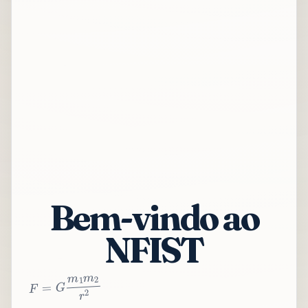
Bem-vindo ao
NFIST
2
r
2
m
1
m
G
=
F