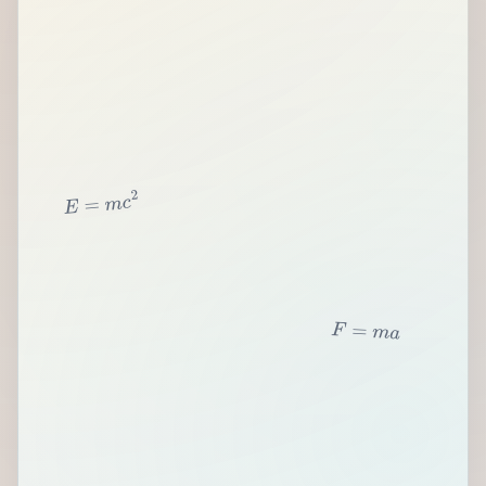
2
c
m
=
E
F
=
m
a