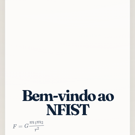
Bem-vindo ao
NFIST
2
r
2
m
1
m
G
=
F