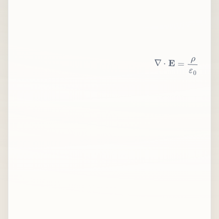
∇
⋅
E
=
ρ
ε
0