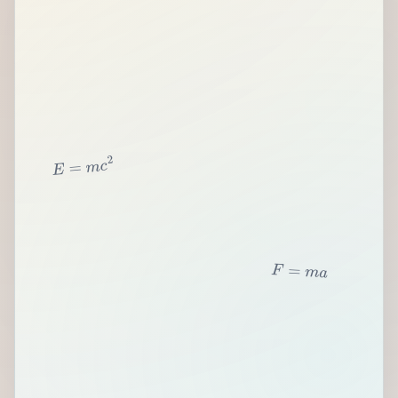
2
c
m
=
E
F
=
m
a