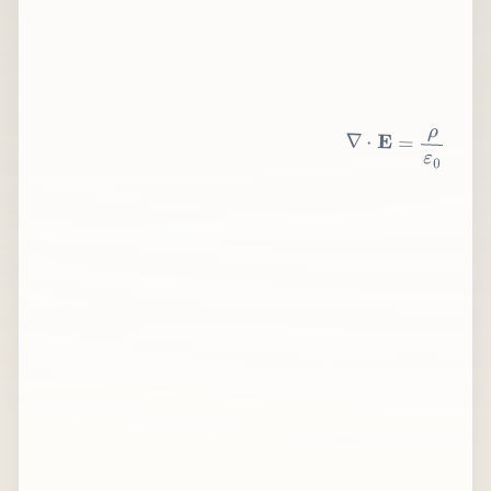
∇
⋅
E
=
ρ
ε
0