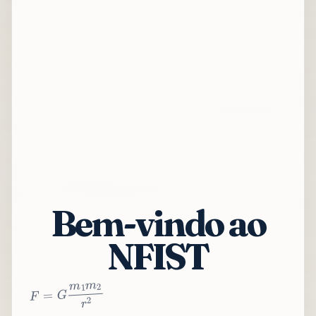
Bem-vindo ao
NFIST
2
r
2
m
1
m
G
=
F