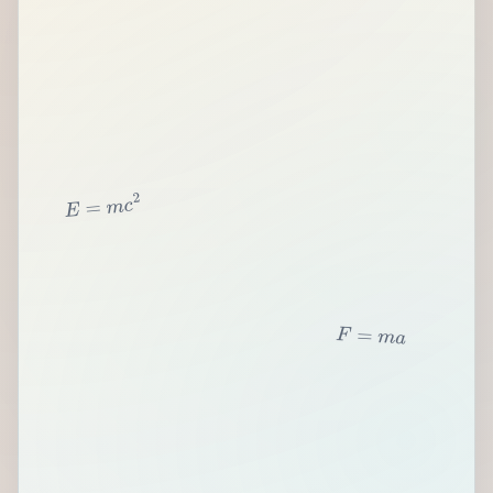
2
c
m
=
E
F
=
m
a