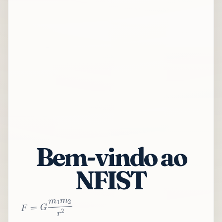
Bem-vindo ao
NFIST
2
r
2
m
1
m
G
=
F