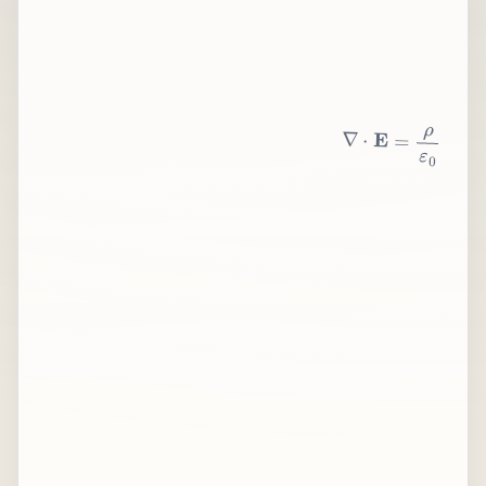
∇
⋅
E
=
ρ
ε
0