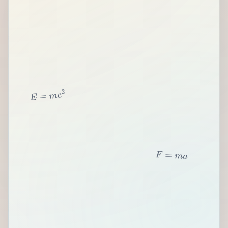
2
c
m
=
E
F
=
m
a