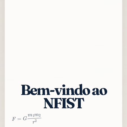
Bem-vindo ao
NFIST
2
r
2
m
1
m
G
=
F