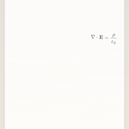
∇
⋅
E
=
ρ
ε
0